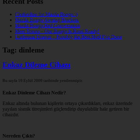
Recent Posts
Clothesline for Mazda Bongo :)
Mazda Bongo Awning Brackets
Mazda Bongo Bed Conversation
Meet Totoro – Our Bongo Is Road Ready!
Underseat Drawer – Possibly the Best Mod I’ve Done
Tag:
dinleme
Enkaz Dileme Cihazı
Bu sayfa 19 Eylül 2009 tarihinde yenilenmiştir.
Enkaz Dinleme Cihazı Nedir?
Enkaz altında bulunan kişilerin ortaya çıkardıkları, enkaz üzerinde
yayılan sismik titreşimleri güçlendirip duyulabilir hale getiren bir
cihazdır.
Nereden Çıktı?