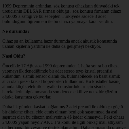
1999 Depreminin ardından, söz konusu cihazların dünyadaki tek
üreticisinin DELSAR firması olduğu , söz konusu firmanın cihazı
24.000$ a sattığı ve bu sebepten Türkiyede sadece 3 adet
bulunduğunu öğrenmem ile bu cihazı yapmaya karar verdim.
Ne durumda?
Cihaz şu an kullanıma hazır durumda ancak akustik konusunda
uzman kişilerin yardımı ile daha da gelişmeyi bekliyor.
Nasıl Oldu?
Öncelikle 17 Ağustos 1999 depreminden 1 hafta sonra bu cihazı
yapmayı ilk denediğimde bir adet stereo teyp kristal preanfisi
kullandım, sismik sensor olarak da, bulunabilecek en basit sismik
alıcı olan piezo kristal hoperlörleri kullandım. Bu kristaller basınç
altında küçük elektrik sinyalleri oluşturdukları için sismik
hareketlerin algılanmasında son derece etkili ve ucuz bir çözüm
olarka karşımıza çıkıyorlar.
Daha ilk günden kaskat bağlanmış 2 adet preanfi ile oldukça güçlü
bir dinleme cihazı elde etmiş olmam beni çok şaşırtmışsa da asıl
şaşırtıcı olan bu cihazın maliyetinin 4$ kadar olmasıydı. Peki cihazı
24.000$ yapan neydi? AKUT’a konu ile ilgili birkaç mail attıysam
da herhangi bir cevap ve destek alamadım. Daha sonrasında projeye