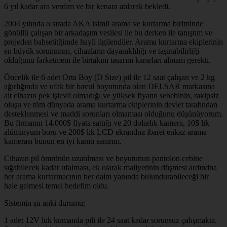
6 yıl kadar ara verdim ve bir kenara atılarak bekledi.
2004 yılında o sırada AKA isimli arama ve kurtarma biriminde
gönüllü çalışan bir arkadaşım vesilesi ile bu derken ile tanıştım ve
projeden bahsetitğimde hayli ilgilendiler. Arama kurtarma ekiplerinin
en büyük sorununun, cihazların dayanıklılığı ve taşınabilirliği
olduğunu farketmem ile birtakım tasarım kararları almam gerekti.
Öncelik ile 6 adet Orta Boy (D Size) pil ile 12 saat çalışan ve 2 kg
ağırlığında ve ufak bir bavul boyutunda olan DELSAR markasına
ait cihazın pek işlevli olmadığı ve yüksek fiyatın sebebinin, rakipsiz
oluşu ve tüm dünyada arama kurtarma ekiplerinin devlet tarafından
desteklenmesi ve maddi sorunları olmaması olduğunu düşünüyorum.
Bu firmanın 14.000$ fiyata sattığı ve 20 dolarlık kamera, 10$ lık
alüminyum boru ve 200$ lık LCD ekrandna ibaret enkaz arama
kamerası bunun en iyi kanıtı sanırım.
Cihazın pil ömrünün uzatılması ve boyutunun pantolon cebine
sığabilecek kadar ufalması, ek olarak maliyetinin düşmesi ardındna
her arama kurtarmacının her daim yanında bulundurabileceği bir
hale gelmesi temel hedefim oldu.
Sistemin şu anki durumu;
1 adet 12V luk kumanda pili ile 24 saat kadar sorunsuz çalışmakta.