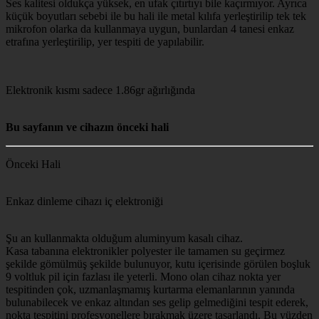
Ses kalitesi oldukça yüksek, en ufak çıtırtıyı bile kaçırmıyor. Ayrıca
küçük boyutları sebebi ile bu hali ile metal kılıfa yerleştirilip tek tek
mikrofon olarka da kullanmaya uygun, bunlardan 4 tanesi enkaz
etrafına yerleştirilip, yer tespiti de yapılabilir.
Elektronik kısmı sadece 1.86gr ağırlığında
Bu sayfanın ve cihazın önceki hali
Önceki Hali
Enkaz dinleme cihazı iç elektroniği
Şu an kullanmakta olduğum aluminyum kasalı cihaz.
Kasa tabanına elektronikler polyester ile tamamen su geçirmez
şekilde gömülmüş şekilde bulunuyor, kutu içerisinde görülen boşluk
9 voltluk pil için fazlası ile yeterli. Mono olan cihaz nokta yer
tespitinden çok, uzmanlaşmamış kurtarma elemanlarının yanında
bulunabilecek ve enkaz altından ses gelip gelmediğini tespit ederek,
nokta tespitini profesyonellere bırakmak üzere tasarlandı. Bu yüzden