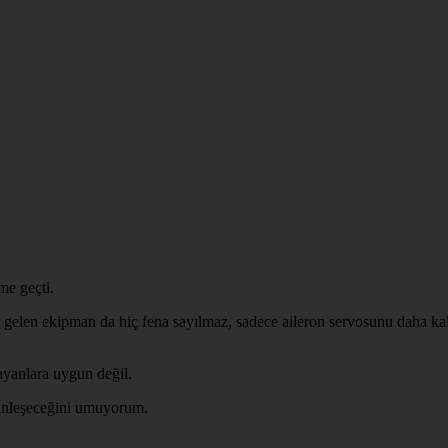
me geçti.
elen ekipman da hiç fena sayılmaz, sadece aileron servosunu daha kalit
layanlara uygun değil.
kinleşeceğini umuyorum.