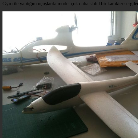
Gyro ile yaptığım uçuşlarda model çok daha stabil bir karakter sergiled