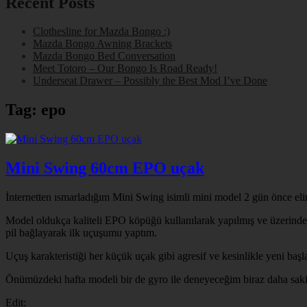
Recent Posts
Clothesline for Mazda Bongo :)
Mazda Bongo Awning Brackets
Mazda Bongo Bed Conversation
Meet Totoro – Our Bongo Is Road Ready!
Underseat Drawer – Possibly the Best Mod I’ve Done
Tag:
epo
Mini Swing 60cm EPO uçak
İnternetten ısmarladığım Mini Swing isimli mini model 2 gün önce eli
Model oldukça kaliteli EPO köpüğü kullanılarak yapılmış ve üzerinde g
pil bağlayarak ilk uçuşumu yaptım.
Uçuş karakteristiği her küçük uçak gibi agresif ve kesinlikle yeni baş
Önümüzdeki hafta modeli bir de gyro ile deneyeceğim biraz daha sa
Edit: