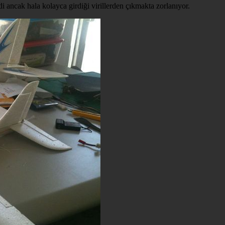
i ancak hala kolayca girdiği virillerden çıkmakta zorlanıyor.