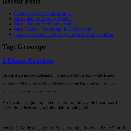
Recent Posts
Clothesline for Mazda Bongo :)
Mazda Bongo Awning Brackets
Mazda Bongo Bed Conversation
Meet Totoro – Our Bongo Is Road Ready!
Underseat Drawer – Possibly the Best Mod I’ve Done
Tag:
Groscope
2 Eksen Jiroskop
Bir çok ticari projede kullandığım 2 eksen MEMs gyro(yaw/pitch rate)
sensörünü, QFN kılıfı sebebi ile elektroniğe yeni başlayanların lehimleyip
kullanabilmesi neredeyse imkansız.
Bu yüzden aşağıdaki plaketi tasarladım, bu sayede breadboard
üzerinde geliştirme için kullanılabilir hale geldi.
Sensör 3.3V ile çalışıyor, doğrusal ve x4 gain olmak üzere 2 farklı