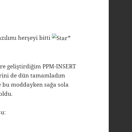
ılımı herşeyi bitti
re geliştirdiğim PPM-INSERT
lerini de dün tamamladım
ve bu moddayken sağa sola
oldu.
su: