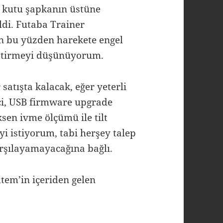
, kutu şapkanın üstüne
ildi. Futaba Trainer
n bu yüzden harekete engel
iştirmeyi düşünüyorum.
satışta kalacak, eğer yeterli
mci, USB firmware upgrade
ksen ivme ölçümü ile tilt
yi istiyorum, tabi herşey talep
arşılayamayacağına bağlı.
tem’in içeriden gelen