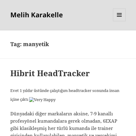
Melih Karakelle
MENU
AND
WIDGETS
Tag:
manyetik
Hibrit HeadTracker
Evet 1 yıldır üstünde çalıştığım headtracker sonunda insan
içine çıktı
Dünyadaki diğer markaların aksine, 7-9 kanallı
profesyönel kumandalara gerek olmadan, 6EXAP
gibi klasikleşmiş her türlü kumanda ile trainer
girişinden kullanılabilen, manyetik ve yerçekimi