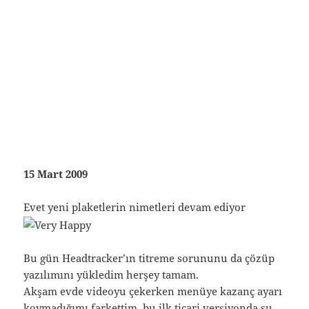
15 Mart 2009
Evet yeni plaketlerin nimetleri devam ediyor
Bu gün Headtracker’ın titreme sorununu da çözüp
yazılımını yükledim herşey tamam.
Akşam evde videoyu çekerken menüye kazanç ayarı
koymadığımı farkettim, bu ilk ticari versiyonda şu