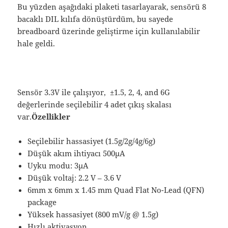
Bu yüzden aşağıdaki plaketi tasarlayarak, sensörü 8
bacaklı DIL kılıfa dönüştürdüm, bu sayede
breadboard üzerinde geliştirme için kullanılabilir
hale geldi.
Sensör 3.3V ile çalışıyor, ±1.5, 2, 4, and 6G
değerlerinde seçilebilir 4 adet çıkış skalası
var.
Özellikler
Seçilebilir hassasiyet (1.5g/2g/4g/6g)
Düşük akım ihtiyacı 500µA
Uyku modu: 3µA
Düşük voltaj: 2.2 V – 3.6 V
6mm x 6mm x 1.45 mm Quad Flat No-Lead (QFN)
package
Yüksek hassasiyet (800 mV/g @ 1.5g)
Hızlı aktivasyon