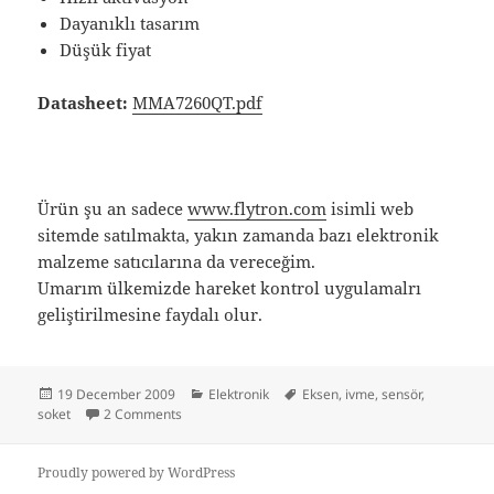
Dayanıklı tasarım
Düşük fiyat
Datasheet:
MMA7260QT.pdf
Ürün şu an sadece
www.flytron.com
isimli web
sitemde satılmakta, yakın zamanda bazı elektronik
malzeme satıcılarına da vereceğim.
Umarım ülkemizde hareket kontrol uygulamalrı
geliştirilmesine faydalı olur.
Posted
Categories
Tags
19 December 2009
Elektronik
Eksen
,
ivme
,
sensör
,
on
on 3 Eksen İvme Sensörü DIL soket çevirici
soket
2 Comments
Proudly powered by WordPress