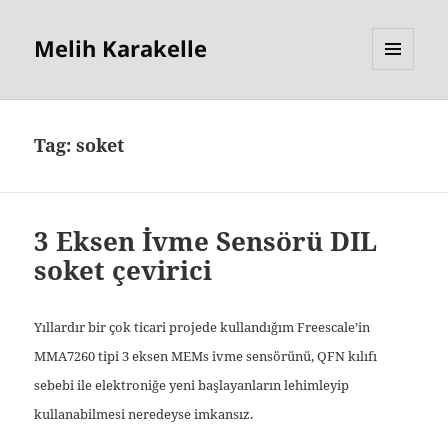
Melih Karakelle
MENU
AND
WIDGETS
Tag:
soket
3 Eksen İvme Sensörü DIL
soket çevirici
Yıllardır bir çok ticari projede kullandığım Freescale’in
MMA7260 tipi 3 eksen MEMs ivme sensörünü, QFN kılıfı
sebebi ile elektroniğe yeni başlayanların lehimleyip
kullanabilmesi neredeyse imkansız.