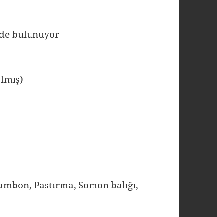
rde bulunuyor
almış)
 Jambon, Pastırma, Somon balığı,