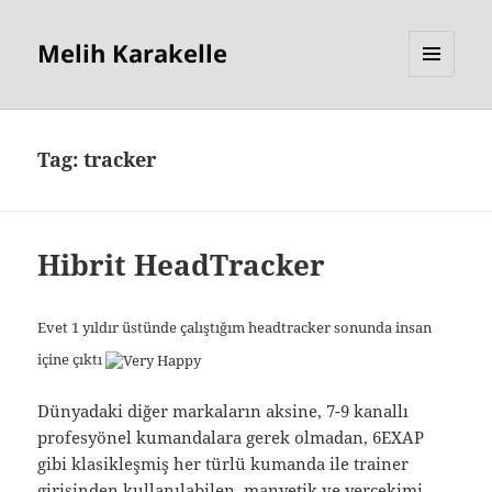
Melih Karakelle
MENU
AND
WIDGETS
Tag:
tracker
Hibrit HeadTracker
Evet 1 yıldır üstünde çalıştığım headtracker sonunda insan
içine çıktı
Dünyadaki diğer markaların aksine, 7-9 kanallı
profesyönel kumandalara gerek olmadan, 6EXAP
gibi klasikleşmiş her türlü kumanda ile trainer
girişinden kullanılabilen, manyetik ve yerçekimi