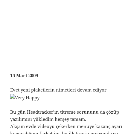
15 Mart 2009
Evet yeni plaketlerin nimetleri devam ediyor
Bu gün Headtracker’ın titreme sorununu da çözüp
yazılımını yükledim herşey tamam.
Akşam evde videoyu çekerken menüye kazanç ayarı
koymadığımı farkettim, bu ilk ticari versiyonda şu