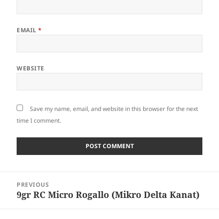
EMAIL
*
WEBSITE
Save my name, email, and website in this browser for the next
time I comment.
Post
PREVIOUS
navigation
9gr RC Micro Rogallo (Mikro Delta Kanat)
Previous
post: