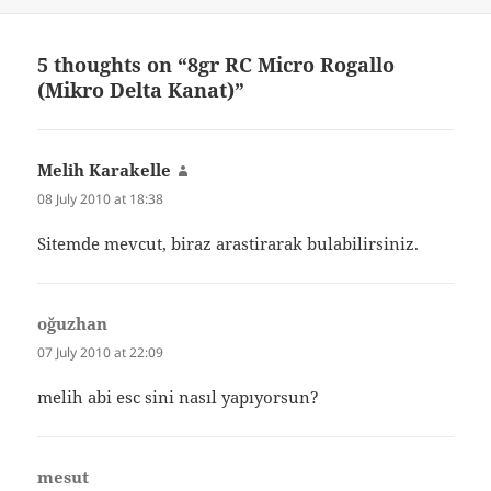
on
5 thoughts on “8gr RC Micro Rogallo
(Mikro Delta Kanat)”
Melih Karakelle
says:
08 July 2010 at 18:38
Sitemde mevcut, biraz arastirarak bulabilirsiniz.
oğuzhan
says:
07 July 2010 at 22:09
melih abi esc sini nasıl yapıyorsun?
mesut
says: