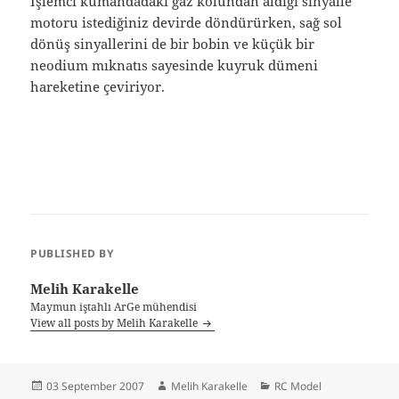
İşlemci kumandadaki gaz kolundan aldığı sinyalle
motoru istediğiniz devirde döndürürken, sağ sol
dönüş sinyallerini de bir bobin ve küçük bir
neodium mıknatıs sayesinde kuyruk dümeni
hareketine çeviriyor.
PUBLISHED BY
Melih Karakelle
Maymun iştahlı ArGe mühendisi
View all posts by Melih Karakelle
Posted
Author
Categories
03 September 2007
Melih Karakelle
RC Model