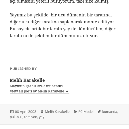
açı olmasını yeterli buluyorum, tabi size kalmış.
Yayımız bu şekilde, bir ucu dümenin bir tarafına,
diğer ucu diğer tarafına saplanarak monte ediliyor.
Bu sayede artık bir tarafa yay ile döndürülen, diğer
tarafa ip ile çekilen bir dümenimiz oluyor.
PUBLISHED BY
Melih Karakelle
Maymun iştahlı ArGe mühendisi
View all posts by Melih Karakelle
Posted
Author
Categories
Tags
08 April 2008
Melih Karakelle
RC Model
kumanda
,
on
pull-pull
,
torsiyon
,
yay