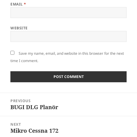
EMAIL
*
WEBSITE
Save my name, email, and website in this browser for the next
time I comment.
Post
PREVIOUS
navigation
BUGI DLG Planör
Previous
post:
NEXT
Mikro Cessna 172
Next