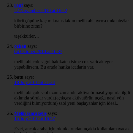
rauf
says:
22 November 2010 at 16:22
kibrit çöpüne kaç mıknatıs taktın melih abi ayrıca mıknatıs\lar
birbirine zıtmı?
teşekkürler…
ozkan
says:
04 October 2010 at 16:37
melih abi cok sagol hakikaten isime cok yaricak eger
yapabilirsem. Bu arada harika icatlarin var.
batu
says:
18 July 2010 at 21:24
melih abi çok saol uzun zamandır aktivatör nasıl yapılırla ilgili
aklımda sörular vardı.(açıkçası aktivatörün uçağa nasıl yön
verdiğini bilmiyordum) saol yeni başlayanlar için ideal..
Melih Karakelle
says:
15 July 2010 at 16:57
Evet, ancak araba için olduklarından uçakta kullanılamayacak