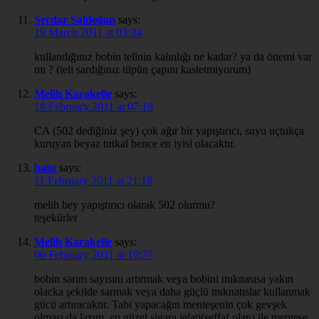
Serdar Saldoğan
says:
19 March 2011 at 03:34
kullandığınız bobin telinin kalınlığı ne kadar? ya da önemi var
mı ? (teli sardığınız tüpün çapını kastetmiyorum)
Melih Karakelle
says:
18 February 2011 at 07:18
CA (502 dediğiniz şey) çok ağır bir yapıştırıcı, suyu uçtukça
kuruyan beyaz tutkal bence en iyisi olacaktır.
batu
says:
11 February 2011 at 21:18
melih bey yapıştırıcı olarak 502 olurmu?
teşekürler
Melih Karakelle
says:
06 February 2011 at 10:37
bobin sarım sayısını artırmak veya bobini mıknasısa yakın
olacka şekilde sarmak veya daha güçlü mıknatıslar kullanmak
gücü artıracaktır. Tabi yapacağın menteşenin çok gevşek
olması da lazım, en güzel sigara jelati(şeffaf olan) ile menteşe