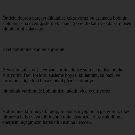
Öndeki depron parçayı dikkatlice çıkarıyoruz bu aşamada bobinin
açılmamasına özen göstermek lazım. Şayet dikkatli ve sıkı sardı isek
olduğu gibi kalacaktır.
Evet bobinimizi sonunda gördük.
Beyaz tutkal, sıvı Latex yada artık elimize sulu ne gelirse bobine
sürüyoruz. Ben fosforlu süsleme boyası kullandım, su bazlı ve
kuruyunca içindeki beyaz tutkal güzelce donuyor.
bir çubuk yardımı ile bobinimize tutkalı iyice yediriyoruz.
Bobinimizi kurumaya bırakıp, mıknatısın yapımına geçiyoruz. ufak
bir parça balsa veya kibrit çöpü mıknatısımızda oluşacak dönme
enerjisini uçağımızın hareketli kısmına iletecek.