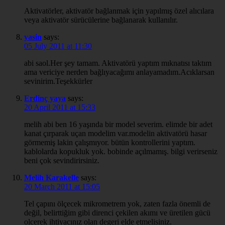
Aktivatörler, aktivatör bağlanmak için yapılmış özel alıcılara
veya aktivatör sürücülerine bağlanarak kullanılır.
yasin
says:
05 July 2011 at 11:30
abi saol.Her şey tamam. Aktivatörü yaptım mıknatısı taktım
ama vericiye nerden bağlıyacağımı anlayamadım.Acıklarsan
sevinirim.Teşekkürler
Erdinç yaya
says:
20 April 2011 at 15:33
melih abi ben 16 yaşında bir model severim. elimde bir adet
kanat çırparak uçan modelim var.modelin aktivatörü hasar
görmemiş lakin çalışmıyor. bütün kontrollerini yaptım.
kablolarda kopukluk yok. bobinde açılmamış. bilgi verirseniz
beni çok sevindirirsiniz.
Melih Karakelle
says:
20 March 2011 at 15:05
Tel çapını ölçecek mikrometrem yok, zaten fazla önemli de
değil, belirttiğim gibi direnci çekilen akımı ve üretilen gücü
olcerek ihtiyacınız olan degeri elde etmelisiniz.