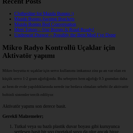
Recent Posts
Clothesline for Mazda Bongo :)
Mazda Bongo Awning Brackets
Mazda Bongo Bed Conversation
Meet Totoro – Our Bongo Is Road Ready!
Underseat Drawer – Possibly the Best Mod I’ve Done
Mikro Radyo Kontrollü Uçaklar için
Aktivatör yapımı
Mikro boyutta rc uçaklar için servo kullanımı imkansız zira şu an var olan en
küçük servo 1-2 gram ağırlığında. Bu sebepten hem ağırlığı 0.5 gramdan daha
az hem de evde yapıldıklarında nerede ise bedava olmaları sebebi ile aktivatör
bobinli sistemler tercih ediliyor.
Aktivatör yapımı son derece basit.
Gerekli Malzemeler;
Tutkal veya su bazlı plastik duvar boyası gibi kuruyunca
sertleşen basit bir sıvı (portakal suyu da olur ancak biraz