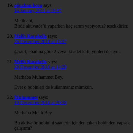
oğuzhan koca
says:
14 January 2011 at 19:57
Melih abi,
Birde aktivatör’ü yaparken kaç sarım yapıyoruz? teşekkürler.
Melih Karakelle
says:
26 December 2010 at 15:07
@rauf, ebadına göre 2 veya iki adet kafi, yönleri de aynı.
Melih Karakelle
says:
26 December 2010 at 14:29
Merhaba Muhammet Bey,
Evet o bobinleri de kullanmanız mümkün.
Muhammet
says:
10 December 2010 at 20:38
Merhaba Melih Bey
Bu aktivatör bobinini saatlerin içinden çıkan bobinden yapsak
çalışırmı?