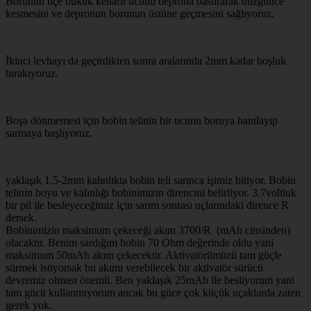
Borunun üçe bükük kenarlı ucunu deprona bastırarak düzgünce
kesmesini ve depronun borunun üstüne geçmesini sağlıyoruz.
İkinci levhayı da geçirdikten sonra aralarında 2mm kadar boşluk
bırakıyoruz.
Boşa dönmemesi için bobin telinin bir ucunu boruya bantlayıp
sarmaya başlıyoruz.
yaklaşık 1.5-2mm kalınlıkta bobin teli sarınca işimiz bitiyor. Bobin
telinin boyu ve kalınlığı bobinimizin direncini belirliyor. 3.7voltluk
bir pil ile besleyeceğimiz için sarım sonrası uçlarındaki dirence R
dersek.
Bobinimizin maksimum çekeceği akım 3700/R (mAh cinsinden)
olacaktır. Benim sardığım bobin 70 Ohm değerinde oldu yani
maksimum 50mAh akım çekecektir. Aktivatörümüzü tam güçle
sürmek istiyorsak bu akımı verebilecek bir aktivatör sürücü
devremiz olması önemli. Ben yaklaşık 25mAh ile besliyorum yani
tam gücü kullanmıyorum ancak bu güce çok küçük uçaklarda zaten
gerek yok.