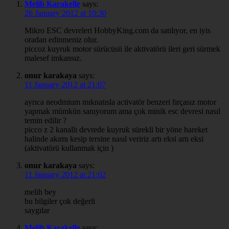
Melih Karakelle
says:
26 January 2012 at 10:30
Mikro ESC devreleri HobbyKing.com da satılıyor, en iyis
oradan edinmeniz olur.
piccoz kuyruk motor sürücüsü ile aktivatörü ileri geri sürmek
malesef imkansız.
onur karakaya
says:
11 January 2012 at 21:07
ayrıca neodmium mıknatısla activatör benzeri fırçasız motor
yapmak mümkün sanıyorum ama çok minik esc devresi nasıl
temin edilir ?
picco z 2 kanallı devrede kuyruk sürekli bir yöne hareket
halinde akımı kesip tersine nasıl veririz artı eksi artı eksi
(aktivatörü kullanmak için )
onur karakaya
says:
11 January 2012 at 21:02
melih bey
bu bilgiler çok değerli
saygılar
Melih Karakelle
says: