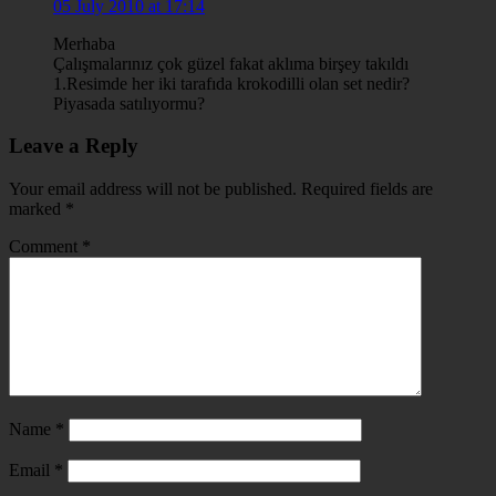
05 July 2010 at 17:14
Merhaba
Çalışmalarınız çok güzel fakat aklıma birşey takıldı
1.Resimde her iki tarafıda krokodilli olan set nedir?
Piyasada satılıyormu?
Leave a Reply
Your email address will not be published.
Required fields are
marked
*
Comment
*
Name
*
Email
*