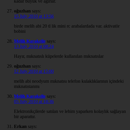
kadar büyük ve ağırlar.
oğuzhan
says:
15 July 2010 at 13:56
birde melih abi 20 tl lik mini rc arabalardada var. aktivatör
bobini
Melih Karakelle
says:
13 July 2010 at 08:24
Hayır, mıknatıslı küpelerde kullanılan mıknatıslar
oğuzhan
says:
12 July 2010 at 15:00
melih abi neodyum mıknatısı telefon kulaklıklarının içindeki
mıknatıstanmı
Melih Karakelle
says:
05 July 2010 at 18:36
Elektronikçilerde satılan ve lehim yaparken kolaylık sağlayan
bir aparattır.
Erkan
says: