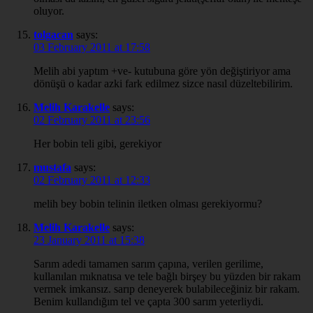
oluyor.
tolgacan
says:
03 February 2011 at 17:58
Melih abi yaptım +ve- kutubuna göre yön değiştiriyor ama
dönüşü o kadar azki fark edilmez sizce nasıl düzeltebilirim.
Melih Karakelle
says:
02 February 2011 at 23:56
Her bobin teli gibi, gerekiyor
mustafa
says:
02 February 2011 at 12:33
melih bey bobin telinin iletken olması gerekiyormu?
Melih Karakelle
says:
23 January 2011 at 15:38
Sarım adedi tamamen sarım çapına, verilen gerilime,
kullanılan mıknatısa ve tele bağlı birşey bu yüzden bir rakam
vermek imkansız. sarıp deneyerek bulabileceğiniz bir rakam.
Benim kullandığım tel ve çapta 300 sarım yeterliydi.