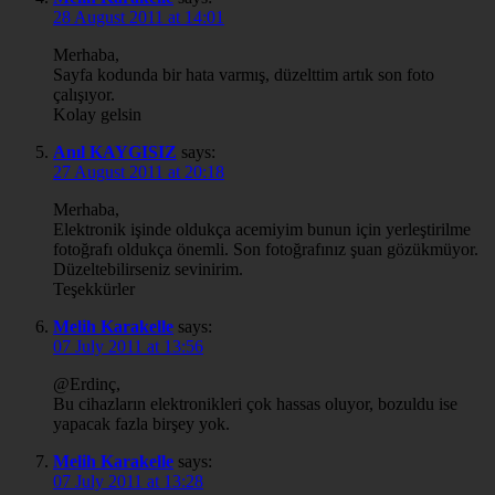
28 August 2011 at 14:01
Merhaba,
Sayfa kodunda bir hata varmış, düzelttim artık son foto
çalışıyor.
Kolay gelsin
Anıl KAYGISIZ
says:
27 August 2011 at 20:18
Merhaba,
Elektronik işinde oldukça acemiyim bunun için yerleştirilme
fotoğrafı oldukça önemli. Son fotoğrafınız şuan gözükmüyor.
Düzeltebilirseniz sevinirim.
Teşekkürler
Melih Karakelle
says:
07 July 2011 at 13:56
@Erdinç,
Bu cihazların elektronikleri çok hassas oluyor, bozuldu ise
yapacak fazla birşey yok.
Melih Karakelle
says:
07 July 2011 at 13:28