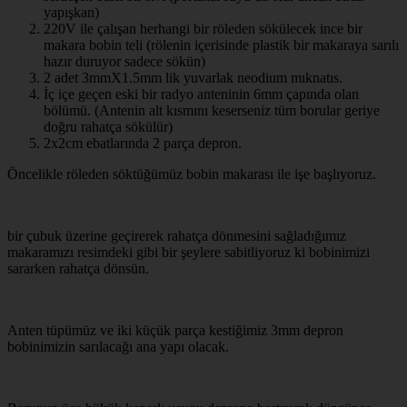
yapışkan)
220V ile çalışan herhangi bir röleden sökülecek ince bir
makara bobin teli (rölenin içerisinde plastik bir makaraya sarılı
hazır duruyor sadece sökün)
2 adet 3mmX1.5mm lik yuvarlak neodium mıknatıs.
İç içe geçen eski bir radyo anteninin 6mm çapında olan
bölümü. (Antenin alt kısmını keserseniz tüm borular geriye
doğru rahatça sökülür)
2x2cm ebatlarında 2 parça depron.
Öncelikle röleden söktüğümüz bobin makarası ile işe başlıyoruz.
bir çubuk üzerine geçirerek rahatça dönmesini sağladığımız
makaramızı resimdeki gibi bir şeylere sabitliyoruz ki bobinimizi
sararken rahatça dönsün.
Anten tüpümüz ve iki küçük parça kestiğimiz 3mm depron
bobinimizin sarılacağı ana yapı olacak.