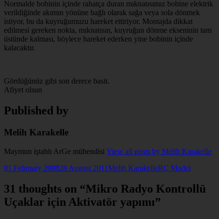
Normalde bobinin içinde rahatça duran mıknatısımız bobine elektrik
verildiğinde akımın yönüne bağlı olarak sağa veya sola dönmek
istiyor, bu da kuyruğumuzu hareket ettiriyor. Montajda dikkat
edilmesi gereken nokta, mıknatısın, kuyruğun dönme ekseninin tam
üstünde kalması, böylece hareket ederken yine bobinin içinde
kalacaktır.
Gördüğünüz gibi son derece basit.
Afiyet olsun
Published by
Melih Karakelle
Maymun iştahlı ArGe mühendisi
View all posts by Melih Karakelle
Posted
Author
Categories
01 February 2008
28 August 2011
Melih Karakelle
RC Model
on
31 thoughts on “Mikro Radyo Kontrollü
Uçaklar için Aktivatör yapımı”