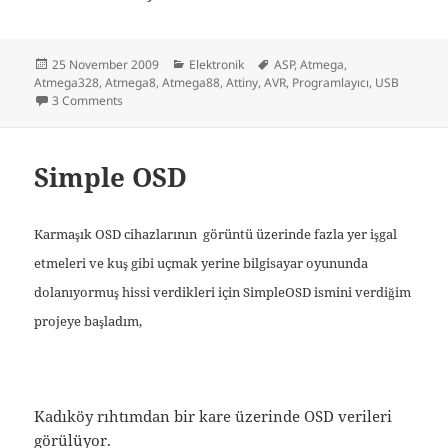
Posted
Categories
Tags
25 November 2009
Elektronik
ASP
,
Atmega
,
on
Atmega328
,
Atmega8
,
Atmega88
,
Attiny
,
AVR
,
Programlayıcı
,
USB
on USB-ASP AVR Programlayıcı
3 Comments
Simple OSD
Karmaşık OSD cihazlarının görüntü üzerinde fazla yer işgal
etmeleri ve kuş gibi uçmak yerine bilgisayar oyununda
dolanıyormuş hissi verdikleri için SimpleOSD ismini verdiğim
projeye başladım,
Kadıköy rıhtımdan bir kare üzerinde OSD verileri
görülüyor.