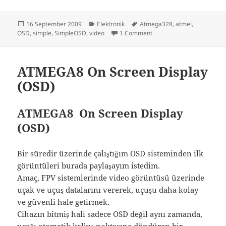
Posted
Categories
Tags
16 September 2009
Elektronik
Atmega328
,
atmel
,
on
on Simple OSD
OSD
,
simple
,
SimpleOSD
,
video
1 Comment
ATMEGA8 On Screen Display
(OSD)
ATMEGA8 On Screen Display
(OSD)
Bir süredir üzerinde çalıştığım OSD sisteminden ilk
görüntüleri burada paylaşayım istedim.
Amaç, FPV sistemlerinde video görüntüsü üzerinde
uçak ve uçuş datalarını vererek, uçuşu daha kolay
ve güvenli hale getirmek.
Cihazın bitmiş hali sadece OSD değil aynı zamanda,
uçağı otomatik kalkış noktasına döndüren bir