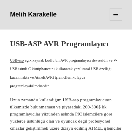
Melih Karakelle
MENU
AND
WIDGETS
USB-ASP AVR Programlayıcı
USB-asp
açık kaynak kodlu bir AVR programlayıcı devresidir ve V-
USB isimli C kütüphanesini kullanarak yazılımsal USB özelliği
kazanmakta ve Atmel(AVR) işlemcileri kolayca
programlayabilmektedir.
Uzun zamandır kullandığım USB-asp programlayıcının
ülkemizde bulunmaması ve piyasadaki 200-300$ lık
programlayıcılar yüzünden aslında PIC işlemcilere göre
yüzlerce üstünlüğü olan ve oyuncak değil profesyonel
cihazlar geliştirilmek üzere dizayn edilmiş ATMEL işlemciler