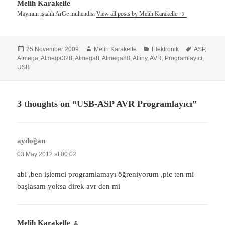
Melih Karakelle
Maymun iştahlı ArGe mühendisi
View all posts by Melih Karakelle
Posted
Author
Categories
Tags
25 November 2009
Melih Karakelle
Elektronik
ASP
,
on
Atmega
,
Atmega328
,
Atmega8
,
Atmega88
,
Attiny
,
AVR
,
Programlayıcı
,
USB
3 thoughts on “USB-ASP AVR Programlayıcı”
aydoğan
says:
03 May 2012 at 00:02
abi ,ben işlemci programlamayı öğreniyorum ,pic ten mi
başlasam yoksa direk avr den mi
Melih Karakelle
says: