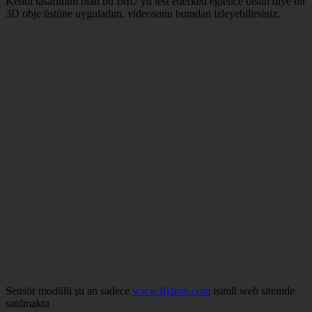
Kendi tasarımım olan bu IMU yu test ederken eğlence olsun diye bir
3D obje üstüne uyguladım, videosunu buradan izleyebilirsiniz.
Sensör modülü şu an sadece
www.flytron.com
isimli web sitemde
satılmakta