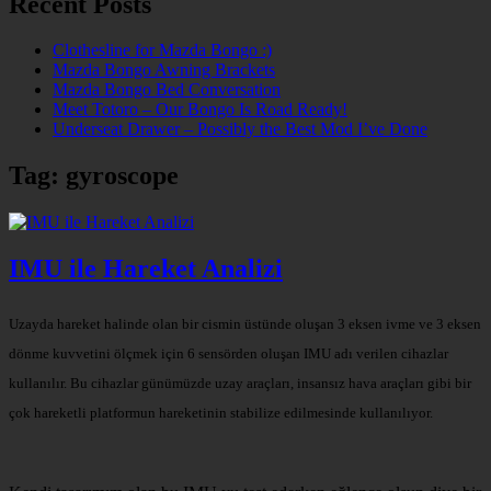
Recent Posts
Clothesline for Mazda Bongo :)
Mazda Bongo Awning Brackets
Mazda Bongo Bed Conversation
Meet Totoro – Our Bongo Is Road Ready!
Underseat Drawer – Possibly the Best Mod I’ve Done
Tag:
gyroscope
IMU ile Hareket Analizi
Uzayda hareket halinde olan bir cismin üstünde oluşan 3 eksen ivme ve 3 eksen
dönme kuvvetini ölçmek için 6 sensörden oluşan IMU adı verilen cihazlar
kullanılır. Bu cihazlar günümüzde uzay araçları, insansız hava araçları gibi bir
çok hareketli platformun hareketinin stabilize edilmesinde kullanılıyor.