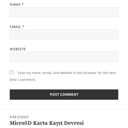
NAME
*
EMAIL
*
WEBSITE
Save my name, email, and website in this browser for the next
time I comment.
Post
PREVIOUS
navigation
MicroSD Karta Kayıt Devresi
Previous