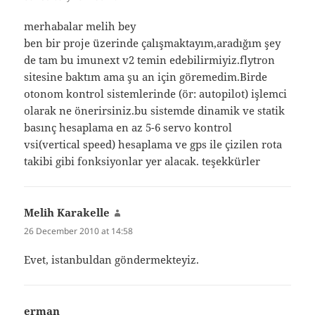
merhabalar melih bey
ben bir proje üzerinde çalışmaktayım,aradığım şey
de tam bu imunext v2 temin edebilirmiyiz.flytron
sitesine baktım ama şu an için göremedim.Birde
otonom kontrol sistemlerinde (ör: autopilot) işlemci
olarak ne önerirsiniz.bu sistemde dinamik ve statik
basınç hesaplama en az 5-6 servo kontrol
vsi(vertical speed) hesaplama ve gps ile çizilen rota
takibi gibi fonksiyonlar yer alacak. teşekkürler
Melih Karakelle
says:
26 December 2010 at 14:58
Evet, istanbuldan göndermekteyiz.
erman
says: