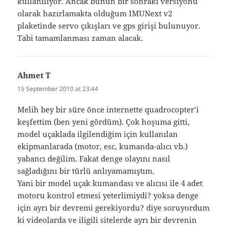
kullanılıyor. Ancak bunun bir sonraki versiyonu
olarak hazırlamakta olduğum IMUNext v2
plaketinde servo çıkışları ve gps girişi bulunuyor.
Tabi tamamlanması zaman alacak.
Ahmet T
says:
15 September 2010 at 23:44
Melih bey bir süre önce internette quadrocopter’i
keşfettim (ben yeni gördüm). Çok hoşuma gitti,
model uçaklada ilgilendiğim için kullanılan
ekipmanlarada (motor, esc, kumanda-alıcı vb.)
yabancı değilim. Fakat denge olayını nasıl
sağladığını bir türlü anlıyamamıştım.
Yani bir model uçak kumandası ve alıcısı ile 4 adet
motoru kontrol etmesi yeterlimiydi? yoksa denge
için ayrı bir devremi gerekiyordu? diye soruyordum
ki videolarda ve iligili sitelerde ayrı bir devrenin