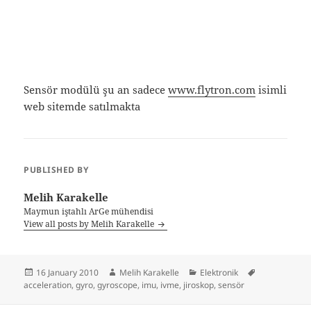
Sensör modülü şu an sadece
www.flytron.com
isimli
web sitemde satılmakta
PUBLISHED BY
Melih Karakelle
Maymun iştahlı ArGe mühendisi
View all posts by Melih Karakelle
Posted
Author
Categories
Tags
16 January 2010
Melih Karakelle
Elektronik
on
acceleration
,
gyro
,
gyroscope
,
imu
,
ivme
,
jiroskop
,
sensör