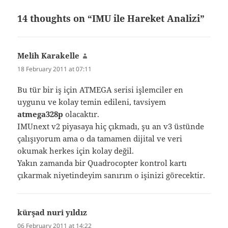
14 thoughts on “IMU ile Hareket Analizi”
Melih Karakelle
says:
18 February 2011 at 07:11
Bu tür bir iş için ATMEGA serisi işlemciler en
uygunu ve kolay temin edileni, tavsiyem
atmega328p
olacaktır.
IMUnext v2 piyasaya hiç çıkmadı, şu an v3 üstünde
çalışıyorum ama o da tamamen dijital ve veri
okumak herkes için kolay değil.
Yakın zamanda bir Quadrocopter kontrol kartı
çıkarmak niyetindeyim sanırım o işinizi görecektir.
kürşad nuri yıldız
says:
06 February 2011 at 14:22