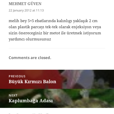
MEHMET GÜVEN
says:
22 January 2012 at 11:13
melih bey 5×5 ebatlarında kalınlıgı yaklaşık 2 cm
olan plastik parcayı tek-tek olarak enjeksiyon veya
sizin önereceginiz bir metot ile üretmek istiyorum
yardımcı olurmusunuz
Comments are closed.
Post
PREVIOUS
navigation
Büyük Kırmızı Balon
Previous
post:
NEXT
Kaplumbağa Adası
Next
post: