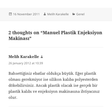
Posted
Author
Categories
16 November 2011
Melih Karakelle
Genel
on
2 thoughts on “Manuel Plastik Enjeksiyon
Makinası”
Melih Karakelle
says:
26 January 2012 at 10:39
Bahsettiğiniz ebatlar oldukça büyük. Eğer plastik
olması gerekmiyor ise silikon kalıba polyesterden
dökebilirsiniz. Ancak plastik olacak ise gerçek bir
plastik kalıbı ve enjeksiyon makinasına ihtiyacınız
olur.